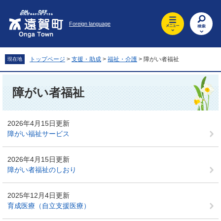
ペ
メ
ー
ニ
Foreign language
ジ
ュ
の
ー
先
を
頭
飛
トップページ
>
支援・助成
>
福祉・介護
>
障がい者福祉
現在地
で
ば
す
し
本
。
て
文
障がい者福祉
本
文
へ
2026年4月15日更新
障がい福祉サービス
2026年4月15日更新
障がい者福祉のしおり
2025年12月4日更新
育成医療（自立支援医療）