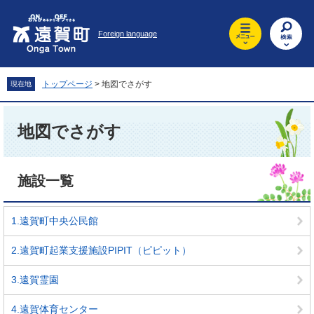
ペ
メ
ー
ニ
Foreign language
ジ
ュ
の
ー
先
を
頭
飛
トップページ
>
地図でさがす
現在地
で
ば
す
し
本
。
て
文
地図でさがす
本
文
へ
施設一覧
1.遠賀町中央公民館
2.遠賀町起業支援施設PIPIT（ピピット）
3.遠賀霊園
4.遠賀体育センター