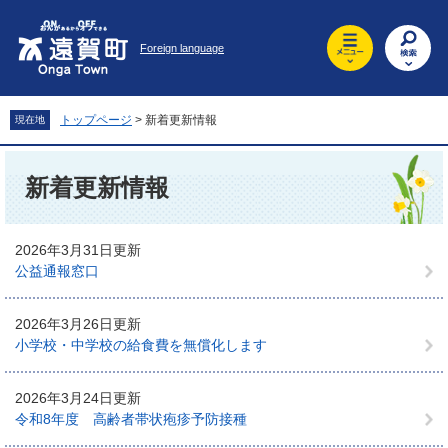
ペ
メ
ー
ニ
Foreign language
ジ
ュ
の
ー
先
を
頭
飛
トップページ
>
新着更新情報
現在地
で
ば
す
し
本
。
て
文
新着更新情報
本
文
へ
2026年3月31日更新
公益通報窓口
2026年3月26日更新
小学校・中学校の給食費を無償化します
2026年3月24日更新
令和8年度 高齢者帯状疱疹予防接種