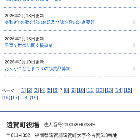
2026年2月13日更新
令和9年の歌会始のお題及び詠進歌の詠進要領
2026年2月13日更新
子育て世帯訪問支援事業
2026年2月10日更新
おんがこどもまつりの協賛品募集
[
1
] [
2
] [
3
] [
4
] [
5
] [
6
] 7 [
8
] [
9
] [
10
] [
11
] [
12
] [
13
] [
14
] [
15
]
ページ：
[
16
] [
17
] [
18
] [
19
]
遠賀町役場
法人番号2000020403849
〒811-4392 福岡県遠賀郡遠賀町大字今古賀513番地