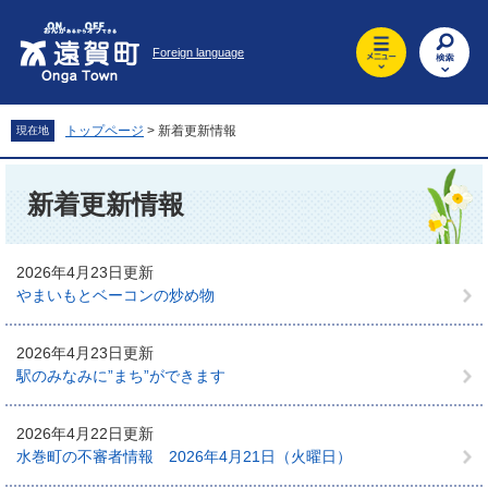
ペ
メ
ー
ニ
Foreign language
ジ
ュ
の
ー
先
を
頭
飛
トップページ
>
新着更新情報
現在地
で
ば
す
し
本
。
て
文
新着更新情報
本
文
へ
2026年4月23日更新
やまいもとベーコンの炒め物
2026年4月23日更新
駅のみなみに”まち”ができます
2026年4月22日更新
水巻町の不審者情報 2026年4月21日（火曜日）