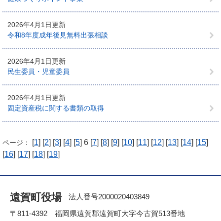
2026年4月1日更新
令和8年度成年後見無料出張相談
2026年4月1日更新
民生委員・児童委員
2026年4月1日更新
固定資産税に関する書類の取得
[
1
] [
2
] [
3
] [
4
] [
5
] 6 [
7
] [
8
] [
9
] [
10
] [
11
] [
12
] [
13
] [
14
] [
15
]
ページ：
[
16
] [
17
] [
18
] [
19
]
遠賀町役場
法人番号2000020403849
〒811-4392 福岡県遠賀郡遠賀町大字今古賀513番地