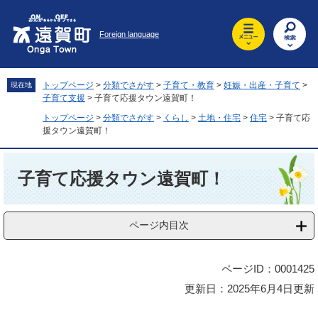
ペ
メ
ー
ニ
Foreign language
ジ
ュ
の
ー
先
を
頭
飛
トップページ
>
分類でさがす
>
子育て・教育
>
妊娠・出産・子育て
>
現在地
で
ば
子育て支援
>
子育て応援タウン遠賀町！
す
し
トップページ
>
分類でさがす
>
くらし
>
土地・住宅
>
住宅
>
子育て応
。
て
援タウン遠賀町！
本
文
本
へ
文
子育て応援タウン遠賀町！
ページ内目次
ページID：0001425
更新日：2025年6月4日更新