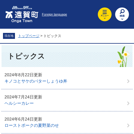
ペ
メ
ー
ニ
Foreign language
ジ
ュ
の
ー
先
を
頭
飛
トップページ
>
トピックス
現在地
で
ば
す
し
本
。
て
文
トピックス
本
文
へ
2024年8月22日更新
キノコとサケのバターしょうゆ丼
2024年7月24日更新
ヘルシーカレー
2024年6月24日更新
ローストポークの夏野菜のせ